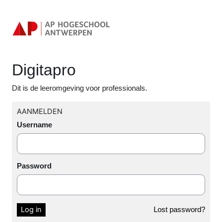
Skip to main content
Log in to Digitapro
Digitapro
Dit is de leeromgeving voor professionals.
AANMELDEN
Username
Username
Password
Password
Log in
Lost password?